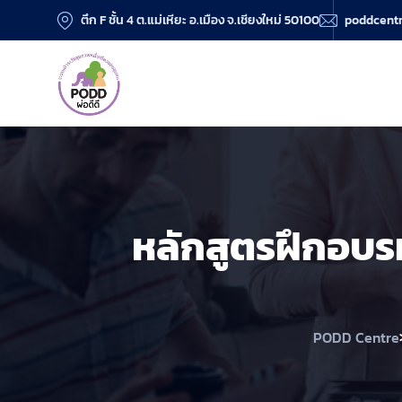
ตึก F ชั้น 4 ต.แม่เหียะ อ.เมือง จ.เชียงใหม่ 50100
poddcent
หลักสูตรฝึกอบร
PODD Centre