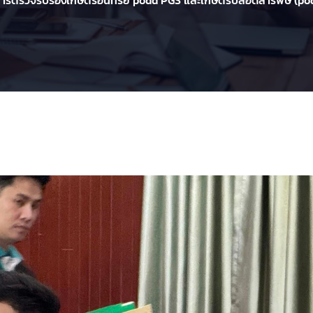
นการตรวจรับรองเกษตรอินทรีย์ podd PGS และเกษตรปลอดสารพิษ (podd