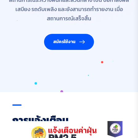
เสบียง รถดับเพลิง และยังสามารถทำรายงาน เมื่อ
สถานการณ์เสร็จสิ้น
สมัครใช้งาน
⠀
⠀
⠀
⠀
⠀
⠀
⠀
⠀
⠀
⠀
⠀
⠀
⠀
⠀
⠀
ก
า
ร
แ
จ
ง
เ
ต
อ
น