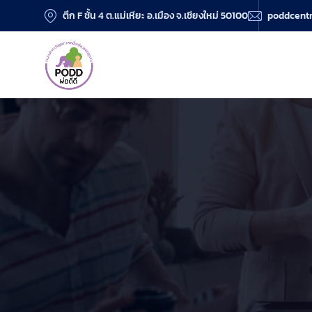
ตึก F ชั้น 4 ต.แม่เหียะ อ.เมือง จ.เชียงใหม่ 50100
poddcent