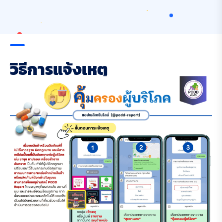
⠀
⠀
⠀
⠀
⠀
⠀
⠀
⠀
⠀
⠀
⠀
⠀
⠀
⠀
⠀
ว
ธ
ก
า
ร
แ
จ
ง
เ
ห
ต