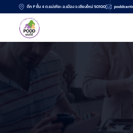
ตึก F ชั้น 4 ต.แม่เหียะ อ.เมือง จ.เชียงใหม่ 50100
poddcent