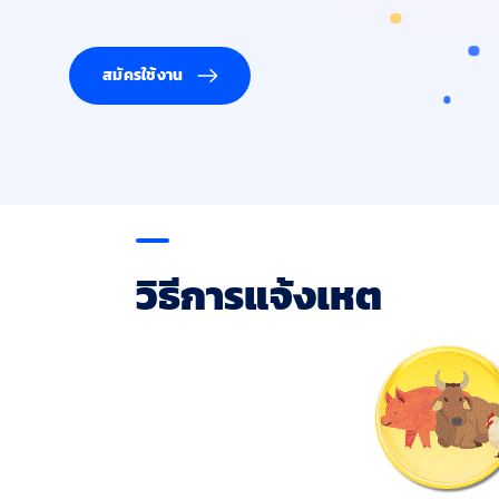
สมัครใช้งาน
⠀
⠀
⠀
⠀
⠀
⠀
⠀
⠀
⠀
⠀
⠀
⠀
⠀
⠀
⠀
ว
ธ
ก
า
ร
แ
จ
ง
เ
ห
ต