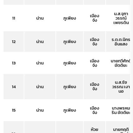
น.ส.จุฑา
เมือง
11
น่าน
ภูเพียง
วรรณ์
จัง
เพชรดิน
เมือง
ร.ต.ต.นิกร
12
น่าน
ภูเพียง
จัง
อินแสง
เมือง
นายทวีศักดิ์
13
น่าน
ภูเพียง
จัง
ขัตติยะ
น.ส.รัช
เมือง
14
น่าน
ภูเพียง
วรรณ เงา
จัง
นอ
เมือง
นางพรหม
15
น่าน
ภูเพียง
จัง
ริน ขัตติยะ
ห้วย
นายกฤติ