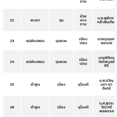
ขาม
ห้วย
น.ส.สุพัตรา
22
พะเยา
จุน
ยาง
กล้าสันเทียะ
ขาม
เมือง
นายบุญยศ
23
แม่ฮ่องสอน
ขุนยวม
ปอน
ผอนวล
นายพิจิตร
เมือง
24
แม่ฮ่องสอน
ขุนยวม
ก่อไพบูลย์
ปอน
ศิริ
น.ส.ขวัญ
25
ลำพูน
เมือง
อุโมงค์
นภา ยา
จันทร์
น.ส.สุประ
26
ลำพูน
เมือง
อุโมงค์
วีณ์ ศรี
พลพรรค