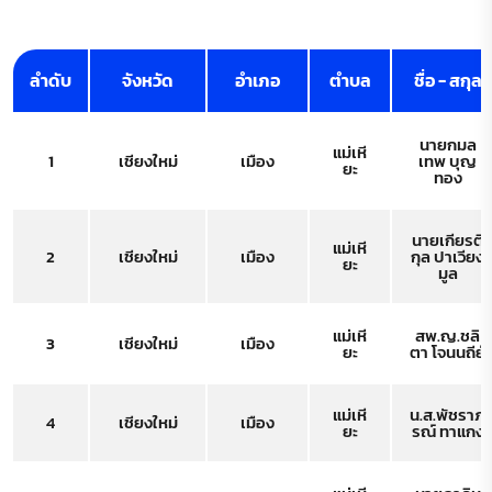
ลำดับ
จังหวัด
อำเภอ
ตำบล
ชื่อ - สกุล
นายกมล
แม่เหี
1
เชียงใหม่
เมือง
เทพ บุญ
ยะ
ทอง
นายเกียรติ
แม่เหี
2
เชียงใหม่
เมือง
กุล ปาเวียง
ยะ
มูล
แม่เหี
สพ.ญ.ชลิ
3
เชียงใหม่
เมือง
ยะ
ตา โจนนถีย์
แม่เหี
น.ส.พัชราภ
4
เชียงใหม่
เมือง
ยะ
รณ์ ทาแกง