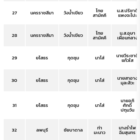
ไทย
น.ส.ปริชาติ
27
นครราชสีมา
วังน้ำเขียว
สามัคคี
แพงจะโปะ
ไทย
น.ส.อุษา
28
นครราชสีมา
วังน้ำเขียว
สามัคคี
เผื่อนกลาง
นายวีระชาติ
29
ยโสธร
กุดชุม
นาโส่
แก้วใส
นายสาอาง
30
ยโสธร
กุดชุม
นาโส่
มุละสิวะ
นายอภิ
31
ยโสธร
กุดชุม
นาโส่
ศักดิ์
ปทุมวัน
ท่า
นางรําไพ
32
ลพบุรี
ชัยบาดาล
มะนาว
ฉิมสุนทร