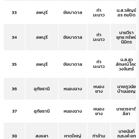
ท่า
น.ส.วลัญช์
33
ลพบุรี
ชัยบาดาล
มะนาว
อร ถมปัด
นายวีรา
ท่า
34
ลพบุรี
ชัยบาดาล
ยุทธ ทรัพย์
มะนาว
นิมิตร
น.ส.สุว
ท่า
35
ลพบุรี
ชัยบาดาล
ลักษณ์ โคด
มะนาว
วงจันทร์
หนอง
นายภูวนัย
36
อุทัยธานี
หนองฉาง
ยาง
บ้านมอญ
หนอง
นายวรชาติ
37
อุทัยธานี
หนองฉาง
ยาง
ลิลา
นายนันท์
38
สงขลา
หาดใหญ่
ท่าข้าม
ณรงค์ ยก