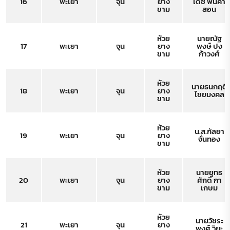
16
พะเยา
จุน
ยาง
เดช ฟินค่า
ขาม
สอน
ห้วย
นายณัฐ
17
พะเยา
จุน
ยาง
พงษ์ ปง
ขาม
ก้าวงศ์
ห้วย
นายธนกฤติ
18
พะเยา
จุน
ยาง
ไชยมงคล
ขาม
ห้วย
น.ส.กัลยา
19
พะเยา
จุน
ยาง
จั่นทอง
ขาม
ห้วย
นายยุทธ
20
พะเยา
จุน
ยาง
ศักดิ์ กา
ขาม
เกษม
ห้วย
นายวัชระ
21
พะเยา
จุน
ยาง
พงศ์ วิยะ